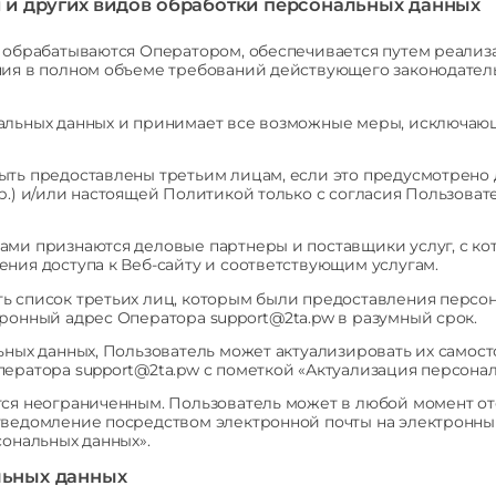
и и других видов обработки персональных данных
е обрабатываются Оператором, обеспечивается путем реализ
ния в полном объеме требований действующего законодател
альных данных и принимает все возможные меры, исключаю
ыть предоставлены третьим лицам, если это предусмотрено
р.) и/или настоящей Политикой только с согласия Пользоват
ами признаются деловые партнеры и поставщики услуг, с 
ния доступа к Веб-сайту и соответствующим услугам.
ь список третьих лиц, которым были предоставления персон
ронный адрес Оператора support@2ta.pw в разумный срок.
ьных данных, Пользователь может актуализировать их самос
ератора support@2ta.pw с пометкой «Актуализация персонал
ся неограниченным. Пользователь может в любой момент ото
уведомление посредством электронной почты на электронный
сональных данных».
льных данных