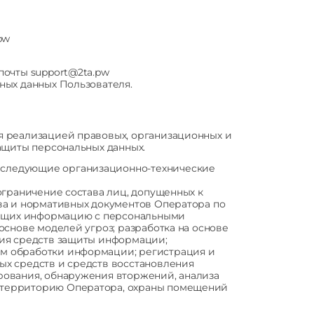
pw
почты support@2ta.pw
ных данных Пользователя.
я реализацией правовых, организационных и
ащиты персональных данных.
 следующие организационно-технические
ограничение состава лиц, допущенных к
ва и нормативных документов Оператора по
ржащих информацию с персональными
снове моделей угроз; разработка на основе
ния средств защиты информации;
м обработки информации; регистрация и
ых средств и средств восстановления
рования, обнаружения вторжений, анализа
 территорию Оператора, охраны помещений