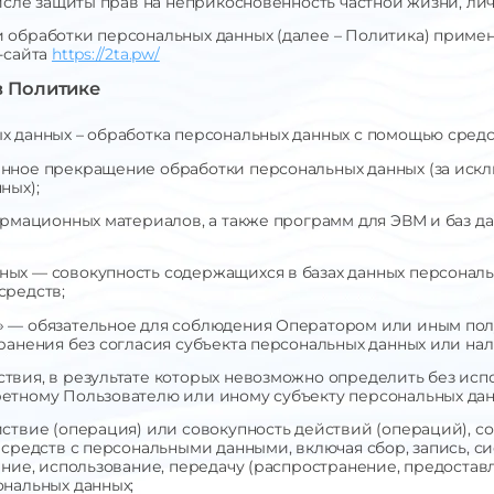
числе защиты прав на неприкосновенность частной жизни, ли
 обработки персональных данных (далее – Политика) приме
-сайта
https://2ta.pw/
в Политике
х данных – обработка персональных данных с помощью средс
нное прекращение обработки персональных данных (за искл
ных);
ормационных материалов, а также программ для ЭВМ и баз да
ых — совокупность содержащихся в базах данных персональ
средств;
» — обязательное для соблюдения Оператором или иным по
ранения без согласия субъекта персональных данных или нал
твия, в результате которых невозможно определить без и
етному Пользователю или иному субъекту персональных дан
ствие (операция) или совокупность действий (операций), 
средств с персональными данными, включая сбор, запись, с
ние, использование, передачу (распространение, предоставл
ональных данных;