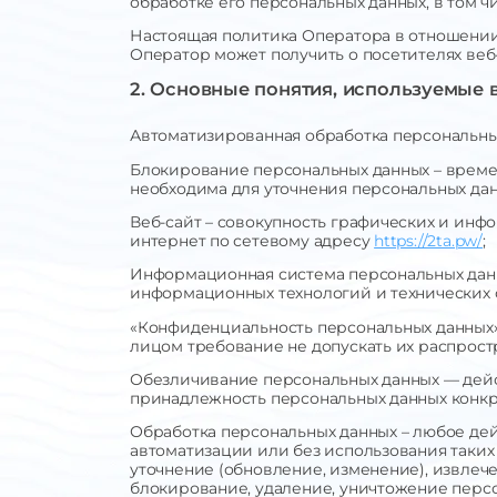
обработке его персональных данных, в том 
Настоящая политика Оператора в отношении
Оператор может получить о посетителях веб
2. Основные понятия, используемые 
Автоматизированная обработка персональны
Блокирование персональных данных – време
необходима для уточнения персональных дан
Веб-сайт – совокупность графических и инф
интернет по сетевому адресу
https://2ta.pw/
;
Информационная система персональных данн
информационных технологий и технических 
«Конфиденциальность персональных данных
лицом требование не допускать их распрост
Обезличивание персональных данных — дейс
принадлежность персональных данных конкр
Обработка персональных данных – любое дей
автоматизации или без использования таких 
уточнение (обновление, изменение), извлече
блокирование, удаление, уничтожение перс