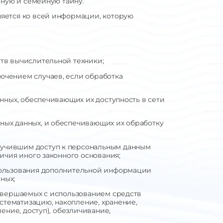
чную и семейную тайну.
няется ко всей информации, которую
тв вычислительной техники;
ючением случаев, если обработка
нных, обеспечивающих их доступность в сети
ных данных, и обеспечивающих их обработку
лучившим доступ к персональным данным
ичия иного законного основания;
спользования дополнительной информации
ных;
совершаемых с использованием средств
истематизацию, накопление, хранение,
ение, доступ), обезличивание,