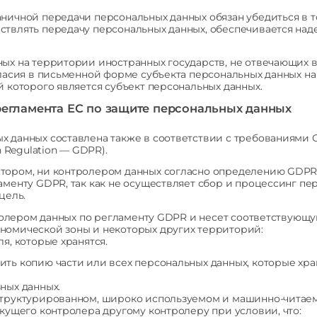
ничной передачи персональных данных обязан убедиться в то
ствлять передачу персональных данных, обеспечивается над
ных на территории иностранных государств, не отвечающих
гласия в письменной форме субъекта персональных данных н
 которого является субъект персональных данных.
регламента ЕС по защите персональных данных
х данных составлена также в соответствии с требованиями 
n Regulation — GDPR).
тором, ни контролером данных согласно определению GDPR и
аменту GDPR, так как не осуществляет сбор и процессинг п
цель.
олером данных по регламенту GDPR и несет соответствующую
номической зоны и некоторых других территорий:
я, которые хранятся.
ть копию части или всех персональных данных, которые хран
ных данных.
 структурированном, широко используемом и машинно-читае
екущего контролера другому контролеру при условии, что: