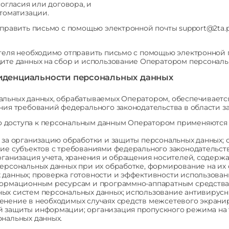
согласия или договора, и
втоматизации.
тправить письмо с помощью электронной почты support@2ta.
теля необходимо отправить письмо с помощью электронной 
ите данных на сбор и использование Оператором персональ
фиденциальности персональных данных
альных данных, обрабатываемых Оператором, обеспечиваетс
ния требований федерального законодательства в области з
 доступа к персональным данным Оператором применяются
 за организацию обработки и защиты персональных данных; 
ние субъектов с требованиями федерального законодательст
организация учета, хранения и обращения носителей, соде
ерсональных данных при их обработке, формирование на их о
 данных; проверка готовности и эффективности использова
нформационным ресурсам и программно-аппаратным средства
ых систем персональных данных; использование антивирусн
енение в необходимых случаях средств межсетевого экрани
й защиты информации; организация пропускного режима на
ональных данных.