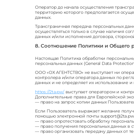
Оператор до начала осуществления трансгра
территорию которого предполагается осуще
данных.
Трансграничная передача персональных дан
осуществляться только в случае наличия со
данных и/или исполнения договора, стороной
8. Соотношение Политики и Общего 
Настоящая Политика обработки персональны
персональных данных (General Data Protectio
ООО «ОХ АГЕНТСТВО» не выступает ни опера
контролера и/или оператора данных по регл
данных и не определяет их использование и 
https://2ta.pw/
выступает оператором и контр
Дополнительные права для Европейской эко
— право на запрос копии данных Пользовател
Если Пользователь выражает желание получи
помощью электронной почты support@2ta.pw
— право опротестовать обработку персональ
— право получения персональных данных в
— право организовать передачу данных от т